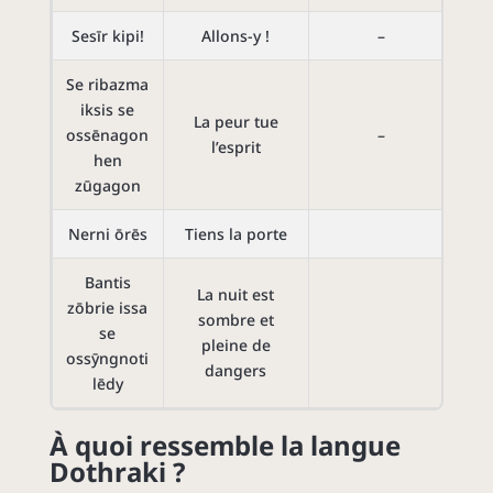
Sesīr kipi!
Allons-y !
–
Se ribazma
iksis se
La peur tue
ossēnagon
–
l’esprit
hen
zūgagon
Nerni ōrēs
Tiens la porte
Bantis
La nuit est
zōbrie issa
sombre et
se
pleine de
ossȳngnoti
dangers
lēdy
À quoi ressemble la langue
Dothraki ?