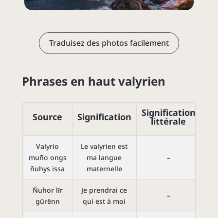
Traduisez des photos facilement
Phrases en haut valyrien
Signification
Source
Signification
littérale
Valyrio
Le valyrien est
muño ongs
ma langue
–
ñuhys issa
maternelle
Ñuhor līr
Je prendrai ce
–
gūrēnn
qui est à moi