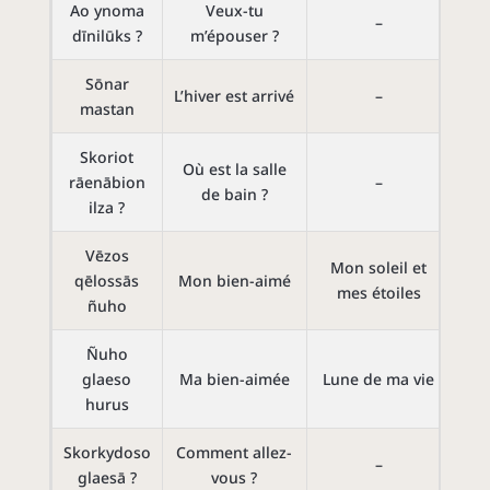
Ao ynoma
Veux-tu
–
dīnilūks ?
m’épouser ?
Sōnar
L’hiver est arrivé
–
mastan
Skoriot
Où est la salle
rāenābion
–
de bain ?
ilza ?
Vēzos
Mon soleil et
qēlossās
Mon bien-aimé
mes étoiles
ñuho
Ñuho
glaeso
Ma bien-aimée
Lune de ma vie
hurus
Skorkydoso
Comment allez-
–
glaesā ?
vous ?