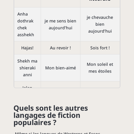
Anha
je chevauche
dothrak
je me sens bien
bien
chek
aujourd’hui
aujourd’hui
asshekh
Hajas!
Au revoir !
Sois fort !
Shekh ma
Mon soleil et
shieraki
Mon bien-aimé
mes étoiles
anni
Jalan
atthirari
Ma bien-aimée
Lune de ma vie
anni
Quels sont les autres
langages de fiction
Shor
Armure
Robe en acier
populaires ?
tawakof
Même si les langues de Westeros et Essos