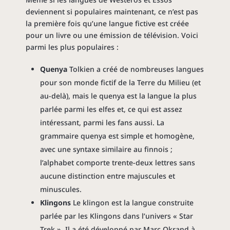
Ase
Vos désirs sont
Tes mots sont la
deviennent si populaires maintenant, ce n’est pas
shafki
des ordres
mort
la première fois qu’une langue fictive est créée
athdrivar
pour un livre ou une émission de télévision. Voici
parmi les plus populaires :
Sek,
Oui
Oui, de droit
k’athjilari
certainement
Quenya
Tolkien a créé de nombreuses langues
Vos.
Non. Pas
pour son monde fictif de la Terre du Milieu (et
–
Vosecchi!
question !
au-delà), mais le quenya est la langue la plus
parlée parmi les elfes et, ce qui est assez
Me nem
C’est connu
–
intéressant, parmi les fans aussi. La
nesa
grammaire quenya est simple et homogène,
avec une syntaxe similaire au finnois ;
l’alphabet comporte trente-deux lettres sans
aucune distinction entre majuscules et
minuscules.
Klingons
Le klingon est la langue construite
parlée par les Klingons dans l’univers « Star
Trek ». Il a été développé par Marc Okrand à