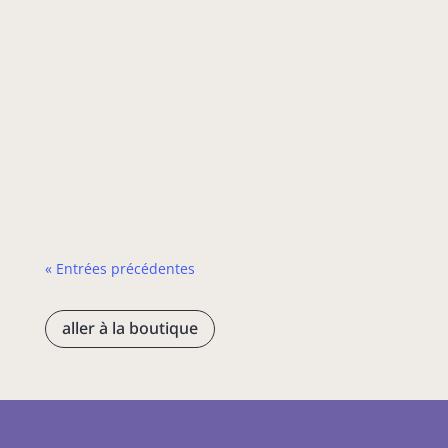
Vous vous demandez où partir en vacances
en janvier ? Ne cherchez plus ! L’Inde en
janvier offre un mélange parfait de climat
agréable, de festivals vibrants et
d’expériences inoubliables. L’Inde est un
pays très vaste, c’est pour cela que nous
verrons dans cet article quand…
« Entrées précédentes
aller à la boutique