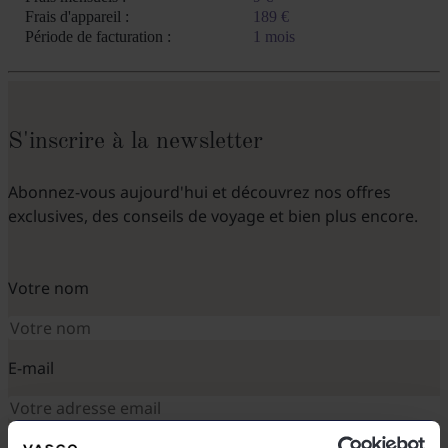
Frais d'appareil :
189 €
Période de facturation :
1 mois
S'inscrire à la newsletter
Abonnez-vous aujourd'hui et découvrez nos offres
exclusives, des conseils de voyage et bien plus encore.
Votre nom
E-mail
S'INSCRIRE