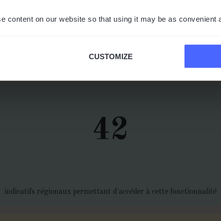
53
e content on our website so that using it may be as convenient 
CUSTOMIZE
langues prises en charge par le traducteur téléphonique
42
indicatifs régionaux permettant d'accéder à cette fonctionnalité