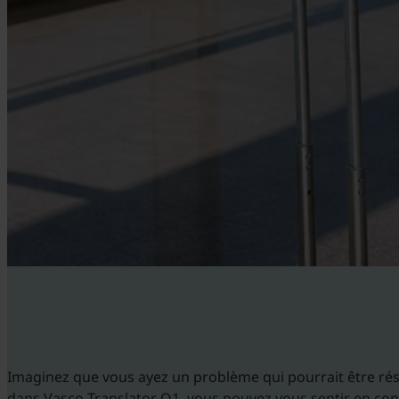
Imaginez que vous ayez un problème qui pourrait être réso
dans Vasco Translator Q1, vous pouvez vous sentir en confi