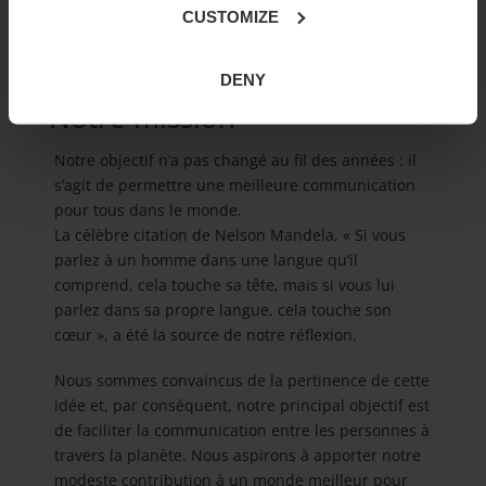
CUSTOMIZE
utilisation de l’appareil. Tout le monde peut
également compter sur un traducteur photo et chat
de groupe multilingue de haute qualité.
DENY
Notre mission
Notre objectif n’a pas changé au fil des années : il
s’agit de permettre une meilleure communication
pour tous dans le monde.
La célèbre citation de Nelson Mandela, « Si vous
parlez à un homme dans une langue qu’il
comprend, cela touche sa tête, mais si vous lui
parlez dans sa propre langue, cela touche son
cœur », a été la source de notre réflexion.
Nous sommes convaincus de la pertinence de cette
idée et, par conséquent, notre principal objectif est
de faciliter la communication entre les personnes à
travers la planète. Nous aspirons à apporter notre
modeste contribution à un monde meilleur pour