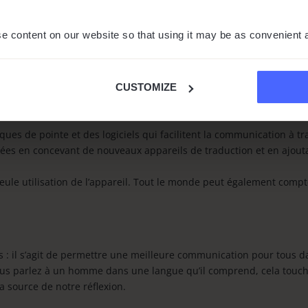
lire plus
e content on our website so that using it may be as convenient 
CUSTOMIZE
hé des appareils de traduction. Notre entreprise a été fondée en 2
es de pointe et des logiciels qui facilitent la communication à tra
ées en concevant de nouveaux appareils de traduction et en ajout
a seule utilisation de l’appareil. Tout le monde peut également com
es : il s’agit de permettre une meilleure communication pour tous 
ous parlez à un homme dans une langue qu’il comprend, cela touche 
a source de notre réflexion.