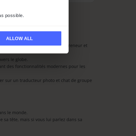
as possible.
ALLOW ALL
008 par Maciej Góralski, un entrepreneur et
vers le globe.
ant des fonctionnalités modernes pour les
pter sur un traducteur photo et chat de groupe
dans le monde.
sa tête, mais si vous lui parlez dans sa