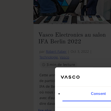
Vasco Electronics au salon
IFA Berlin 2022
par
Robert Faber
|
Oct 3, 2022
|
Technologie
,
Vasco
3 min de lecture
Cette année, nous avons eu l’occasion
de participer au salon technologique
IFA de Berlin. Un merveilleux moment
où nous avons pu entrer en contact
Consent
avec d’autres participants et leur en
dire davanta...
lire plus