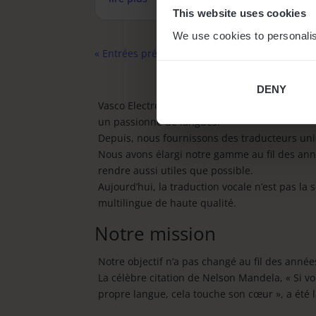
This website uses cookies
We use cookies to personalis
« Entrées précédentes
DENY
Vasco Electronics est un pionnier sur le marc
un passionné de langues.
Depuis, nous fournissons des traducteurs uniqu
Nous avons élargi notre gamme au fil des ann
rendre aussi utiles que possible.
Aujourd’hui, la traduction vocale n’est pas l
multilingue de haute qualité.
Notre mission
Notre objectif n’a pas changé au fil des anné
La célèbre citation de Nelson Mandela, « Si v
propre langue, cela touche son cœur », a été l