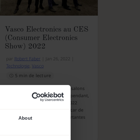
Vasco Electronics au CES
(Consumer Electronics
Show) 2022
par
Robert Faber
|
Jan 26, 2022
|
Technologie
,
Vasco
5 min de lecture
Le CES est un des plus grands salons
technologiques au monde. Cependant,
certains ont dit que l’édition 2022
serait une énorme déception, car de
nombreuses entreprises importantes
About
(par exemple, Goo...
lire plus