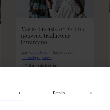
Vasco Translator V4: un
nouveau traducteur
instantané
par
Robert Faber
|
Sep 5, 2022
|
Technologie
,
Vasco
6 min de lecture
Après des mois de travail intense et
continu, nous pouvons enfin le dire :
Le Vasco Translator V4 est enfin là ! De
plus, nous sommes fiers de vous
Details
annoncer que notre appareil de
traduction instant...