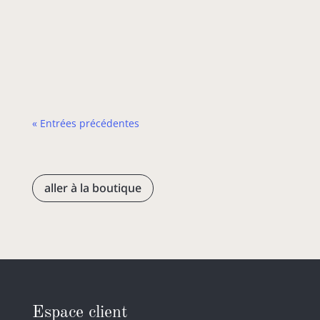
meilleur moment pour aller au Japon dépend
de ce que l’on souhaite vivre. Que vous
rêviez de marcher sous une…
« Entrées précédentes
aller à la boutique
Espace client