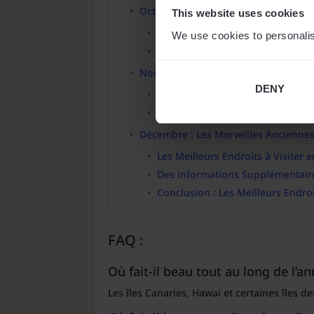
Octobre : Une Mosaïque Culturelle 
This website uses cookies
Les Meilleurs Endroits à Visiter 
We use cookies to personalis
Des Conseils Supplémentaires :
Novembre : Un Regard sur l’Âme de
DENY
Les Meilleurs Endroits à Visiter
Des informations Culturels Supp
Décembre : Les Merveilles Anciennes
Les Meilleurs Endroits à Visiter
Des informations Supplémentaire
Conclusion : Les Meilleurs Endro
FAQ :
Où fait-il beau tout au long de l’an
Les îles Canaries, Hawaï et certaines îles d