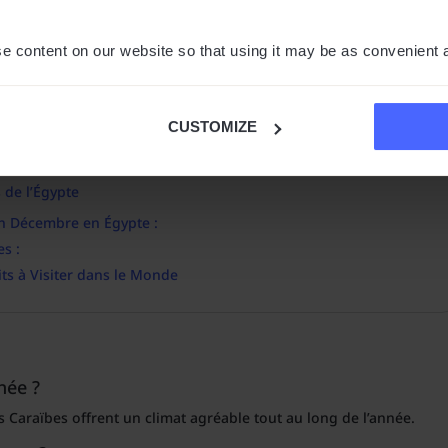
en Thaïlande
en Octobre en Thaïlande :
e content on our website so that using it may be as convenient 
 Cuba
CUSTOMIZE
 en Novembre à Cuba :
lémentaires :
 de l’Égypte
 en Décembre en Égypte :
s :
its à Visiter dans le Monde
née ?
es Caraïbes offrent un climat agréable tout au long de l’année.