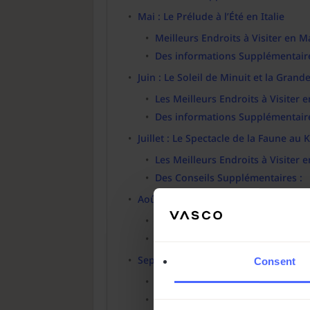
Mai : Le Prélude à l’Été en Italie
Meilleurs Endroits à Visiter en Ma
Des informations Supplémentaire
Juin : Le Soleil de Minuit et la Gran
Les Meilleurs Endroits à Visiter e
Des informations Supplémentaire
Juillet : Le Spectacle de la Faune au 
Les Meilleurs Endroits à Visiter e
Des Conseils Supplémentaires :
Août : Un Chemin à Travers le Temp
Les Meilleurs Endroits à Visiter e
Des Informations Culturels Supp
Septembre : Un Séjour en Septembr
Consent
Les Meilleurs Endroits à Visiter 
Des conseils Culturels Supplémen