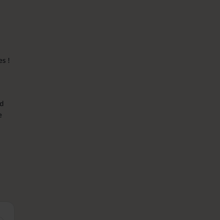
s !
nd
e