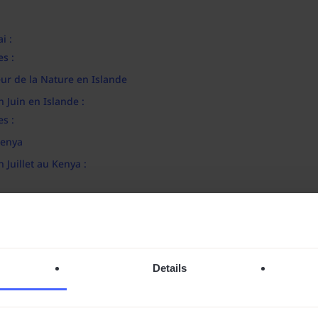
i :
s :
deur de la Nature en Islande
n Juin en Islande :
s :
Kenya
n Juillet au Kenya :
s au Pérou
n Août :
lémentaires :
e en Grèce
Details
en Septembre :
taires :