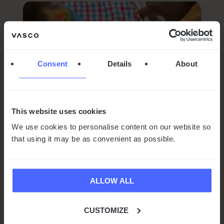
Consent
Details
About
This website uses cookies
We use cookies to personalise content on our website so
that using it may be as convenient as possible.
Le futur de la traduction
instantanée présenté sur TF1
par
Michał Sikora
|
Fév 3, 2026
|
Actualités
ALLOW ALL
1 min de lecture
CUSTOMIZE
Nous souhaitons vous informer que le Vasco