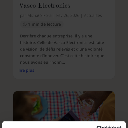
Vasco Electronics
par
Michał Sikora
|
Fév 26, 2026
|
Actualités
1 min de lecture
Derrière chaque entreprise, il y a une
histoire. Celle de Vasco Electronics est faite
de vision, de défis relevés et d’une volonté
constante d’innover. C’est cette histoire que
nous avons eu l’honn...
lire plus