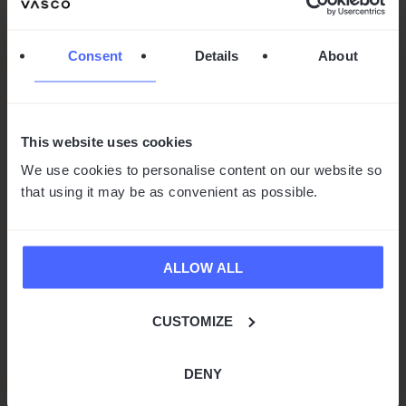
Consent
Details
About
Le futur de la traduction
This website uses cookies
We use cookies to personalise content on our website so
instantanée présenté sur TF1
that using it may be as convenient as possible.
par
Michał Sikora
|
Fév 3, 2026
|
Actualités
1 min de lecture
ALLOW ALL
Nous souhaitons vous informer que le Vasco
Translator Q1 a récemment fait l’objet d’un
test en direct diffusé sur TF1, l’une des
CUSTOMIZE
principales chaînes nationales françaises.
Cette démonstration a per...
DENY
lire plus