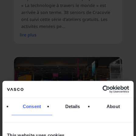
« La technologie à travers le monde » est
arrivée à son terme. 38 seniors de Cracovie
ont suivi cette série d’ateliers gratuits. Les
activités menées pe...
lire plus
Consent
Details
About
Vasco fait ses débuts à la
This website uses cookies