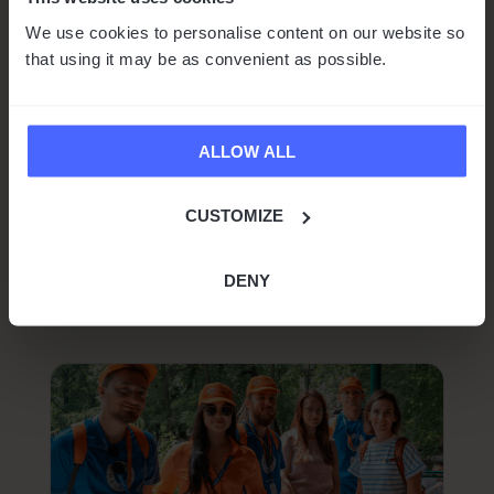
conférence Collision 2024 à
We use cookies to personalise content on our website so
Toronto
that using it may be as convenient as possible.
par
Marta Baros
|
Juin 18, 2024
|
Actualités
1 min de lecture
La conférence Collision à Toronto est
ALLOW ALL
maintenant terminée. Cet événement est la
conférence technologique qui connaît la
CUSTOMIZE
croissance la plus rapide en Amérique du
Nord. Il s’agit également de l’un de...
DENY
lire plus